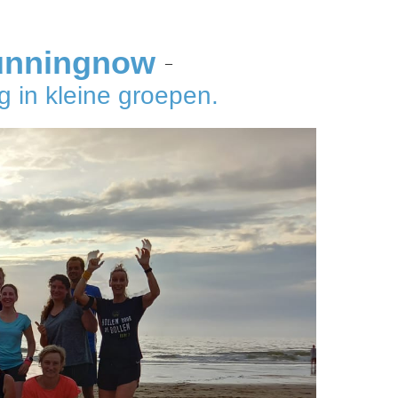
unningnow
–
 in kleine groepen.