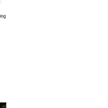
t
ing