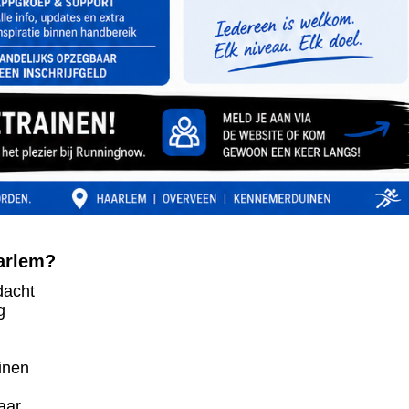
arlem?
dacht
g
inen
aar