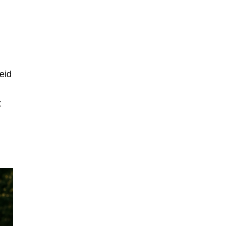
eid
t