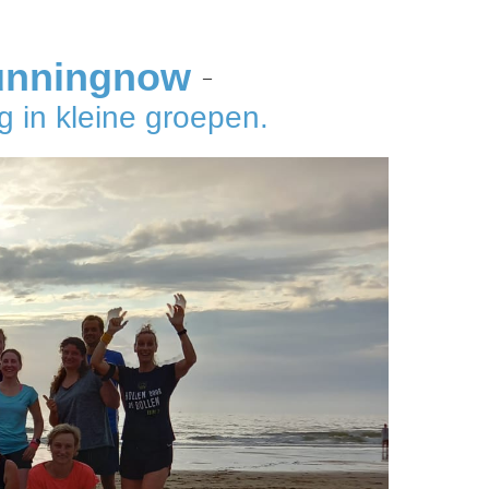
unningnow
–
 in kleine groepen.