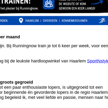
per maand
ijn. Bij Runningnow train je tot 6 keer per week, voor ee
ing bij de leukste hardloopwinkel van Haarlem
SportNstyl
 groots gegroeid
t een paar enthousiaste lopers, is uitgegroeid tot een
or beginnende én gevorderde lopers in de regio Haarlem
g begeleid ik, met veel liefde en passie, mensen naar h