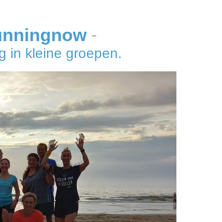
unningnow
–
 in kleine groepen.