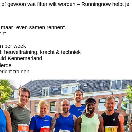
 of gewoon wat fitter wilt worden – Runningnow helpt je
en maar "even samen rennen".
cht
en per week
l, heuveltraining, kracht & techniek
 Zuid-Kennemerland
rderde
richt trainen