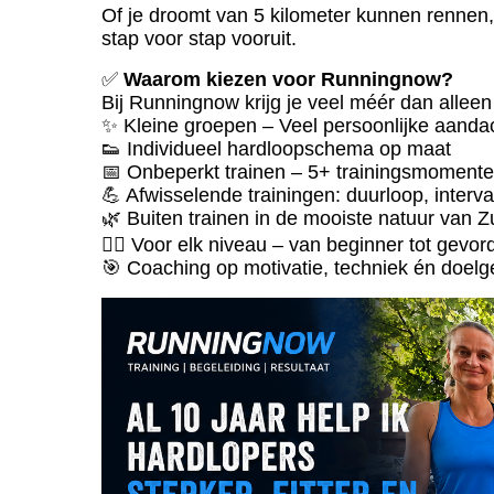
Of je droomt van 5 kilometer kunnen rennen,
stap voor stap vooruit.
✅
Waarom kiezen voor Runningnow?
Bij Runningnow krijg je veel méér dan alle
✨ Kleine groepen – Veel persoonlijke aanda
👟 Individueel hardloopschema op maat
📅 Onbeperkt trainen – 5+ trainingsmoment
💪 Afwisselende trainingen: duurloop, interva
🌿 Buiten trainen in de mooiste natuur van
🏃‍♀️ Voor elk niveau – van beginner tot gevo
🎯 Coaching op motivatie, techniek én doelge