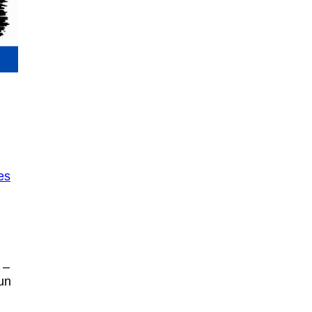
n
es
 –
un